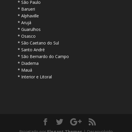
* São Paulo
* Barueri
* Alphaville
* Arujá
* Guarulhos
* Osasco
* São Caetano do Sul
* Santo André
* São Bernardo do Campo
* Diadema
* Mauá
* Interior e Litoral
Projetado por
Elegant Themes
| Desenvolvido