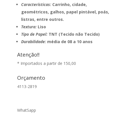
Características:
Carrinho, cidade,
geométricos, galhos, papel pintável, poás,
listras, entre outros.
Textura:
Liso
Tipo de Papel:
TNT (Tecido não Tecido)
Durabilidade:
média de 08 a 10 anos
Atenção!!
* Importados a partir de 150,00
Orçamento
4113-2819
WhatSapp