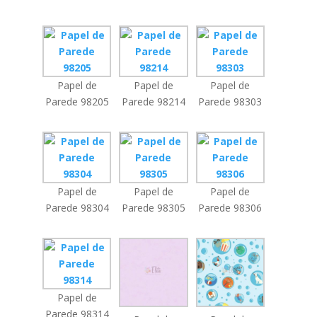
Papel de
Papel de
Papel de
Parede 98205
Parede 98214
Parede 98303
Papel de
Papel de
Papel de
Parede 98304
Parede 98305
Parede 98306
Papel de
Parede 98314