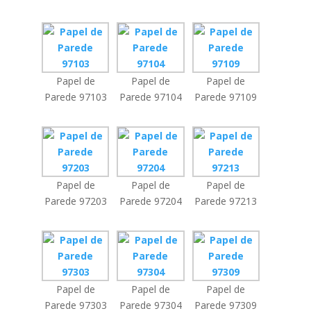
Papel de
Papel de
Papel de
Parede 97103
Parede 97104
Parede 97109
Papel de
Papel de
Papel de
Parede 97203
Parede 97204
Parede 97213
Papel de
Papel de
Papel de
Parede 97303
Parede 97304
Parede 97309