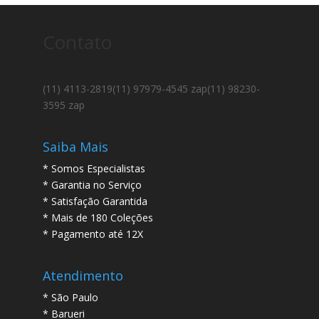
Contato
(11) 4113-2819
(11) 97979-4545 zap
(11) 98230-
3595 zap
Saiba Mais
* Somos Especialistas
* Garantia no Serviço
* Satisfação Garantida
* Mais de 180 Coleções
* Pagamento até 12X
Atendimento
* São Paulo
* Barueri