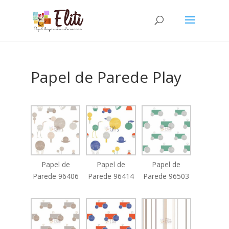
Papel de Parede Play
Papel de
Papel de
Papel de
Parede 96406
Parede 96414
Parede 96503