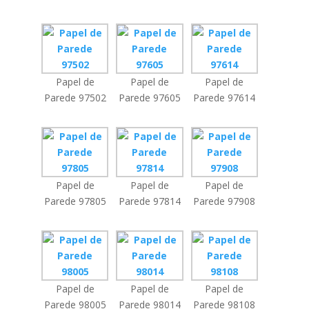
Papel de
Papel de
Papel de
Parede 97502
Parede 97605
Parede 97614
Papel de
Papel de
Papel de
Parede 97805
Parede 97814
Parede 97908
Papel de
Papel de
Papel de
Parede 98005
Parede 98014
Parede 98108