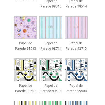
Papel de
Papel de
Parede 98315
Parede 98514
Papel de
Papel de
Papel de
Parede 98515
Parede 98714
Parede 98715
Papel de
Papel de
Papel de
Parede 99502
Parede 99503
Parede 99504