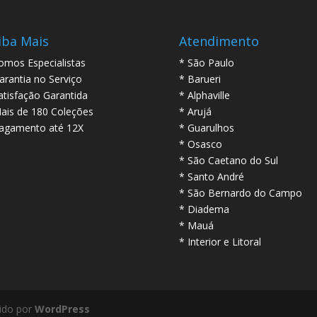
iba Mais
Atendimento
omos Especialistas
* São Paulo
arantia no Serviço
* Barueri
atisfação Garantida
* Alphaville
ais de 180 Coleções
* Arujá
agamento até 12X
* Guarulhos
* Osasco
* São Caetano do Sul
* Santo André
* São Bernardo do Campo
* Diadema
* Mauá
* Interior e Litoral
ido por
WordPress