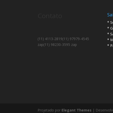
Contato
Sa
* S
* G
* S
(11) 4113-2819
(11) 97979-4545
* M
zap
(11) 98230-3595 zap
* P
Projetado por
Elegant Themes
| Desenvolv