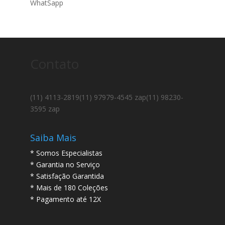
WhatSapp
Contato
(11) 4113-2819
(11) 97979-4545 zap
(11) 98230-
3595 zap
Saiba Mais
* Somos Especialistas
* Garantia no Serviço
* Satisfação Garantida
* Mais de 180 Coleções
* Pagamento até 12X