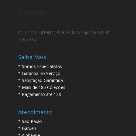
Contato
(11) 4113-2819
(11) 97979-4545 zap
(11) 98230-
3595 zap
Saiba Mais
* Somos Especialistas
* Garantia no Serviço
* Satisfação Garantida
* Mais de 180 Coleções
* Pagamento até 12X
Atendimento
* São Paulo
* Barueri
* Alphaville