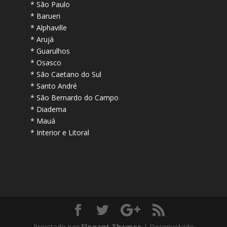
* São Paulo
* Barueri
* Alphaville
* Arujá
* Guarulhos
* Osasco
* São Caetano do Sul
* Santo André
* São Bernardo do Campo
* Diadema
* Mauá
* Interior e Litoral
Projetado por
Elegant Themes
| Desenvolvido