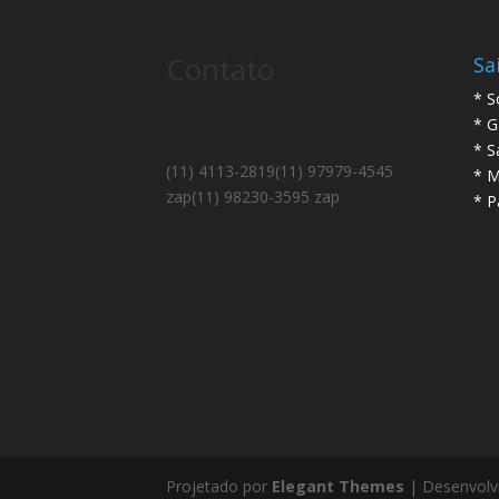
Contato
Sa
* S
* G
* S
(11) 4113-2819
(11) 97979-4545
* M
zap
(11) 98230-3595 zap
* P
Projetado por
Elegant Themes
| Desenvolv