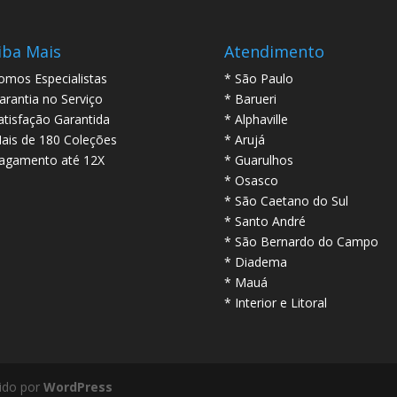
iba Mais
Atendimento
omos Especialistas
* São Paulo
arantia no Serviço
* Barueri
atisfação Garantida
* Alphaville
ais de 180 Coleções
* Arujá
agamento até 12X
* Guarulhos
* Osasco
* São Caetano do Sul
* Santo André
* São Bernardo do Campo
* Diadema
* Mauá
* Interior e Litoral
ido por
WordPress