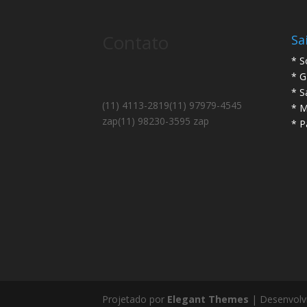
Contato
Sa
* S
* G
* S
(11) 4113-2819
(11) 97979-4545
* M
zap
(11) 98230-3595 zap
* P
Projetado por
Elegant Themes
| Desenvolv