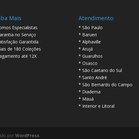
iba Mais
Atendimento
omos Especialistas
* São Paulo
arantia no Serviço
* Barueri
atisfação Garantida
* Alphaville
ais de 180 Coleções
* Arujá
agamento até 12X
* Guarulhos
* Osasco
* São Caetano do Sul
* Santo André
* São Bernardo do Campo
* Diadema
* Mauá
* Interior e Litoral
ido por
WordPress