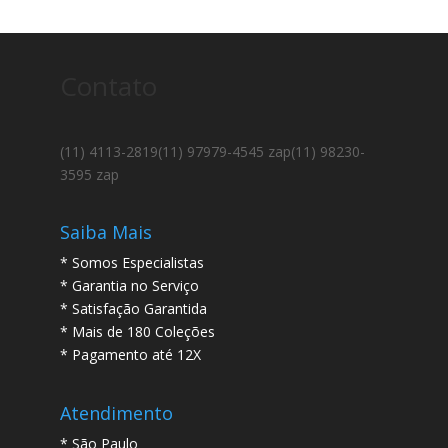
Contato
(11) 4113-2819
(11) 97979-4545 zap
(11) 98230-
3595 zap
Saiba Mais
* Somos Especialistas
* Garantia no Serviço
* Satisfação Garantida
* Mais de 180 Coleções
* Pagamento até 12X
Atendimento
* São Paulo