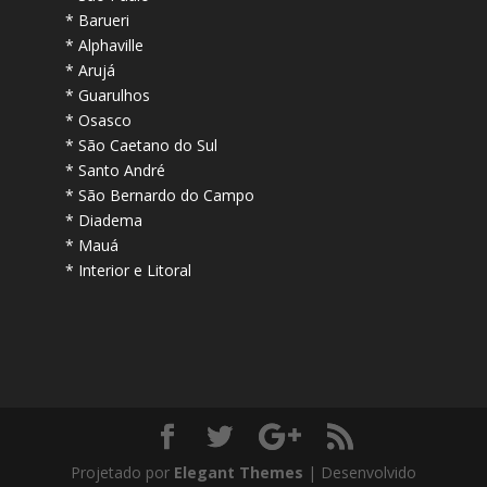
* Barueri
* Alphaville
* Arujá
* Guarulhos
* Osasco
* São Caetano do Sul
* Santo André
* São Bernardo do Campo
* Diadema
* Mauá
* Interior e Litoral
Projetado por
Elegant Themes
| Desenvolvido