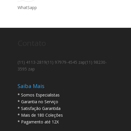
WhatSapp
Contato
(11) 4113-2819
(11) 97979-4545 zap
(11) 98230-
3595 zap
Saiba Mais
* Somos Especialistas
* Garantia no Serviço
* Satisfação Garantida
* Mais de 180 Coleções
* Pagamento até 12X