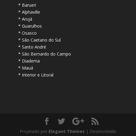
* Barueri
* Alphaville
* Arujá
* Guarulhos
* Osasco
* São Caetano do Sul
* Santo André
* São Bernardo do Campo
* Diadema
* Mauá
* Interior e Litoral
Projetado por
Elegant Themes
| Desenvolvido