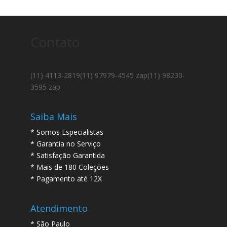
Contato
(11) 4113-2819
(11) 97979-4545 zap
(11) 98230-
3595 zap
Saiba Mais
* Somos Especialistas
* Garantia no Serviço
* Satisfação Garantida
* Mais de 180 Coleções
* Pagamento até 12X
Atendimento
* São Paulo